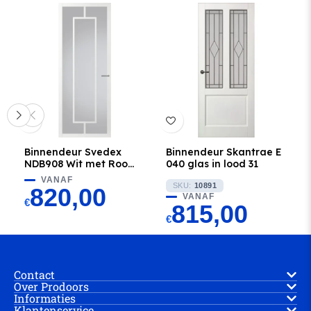
Binnendeur Svedex
Binnendeur Skantrae E
NDB908 Wit met Rook
040 glas in lood 31
glas
VANAF
SKU:
10891
820,00
VANAF
€
815,00
€
Contact
Over Prodoors
Informaties
Klantenservice