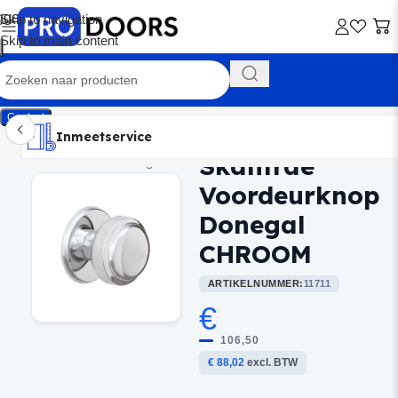
Skip to navigation
Skip to main content
Contact
Inmeetservice
Montageservice
Advies op maat
Showroom
Inmeetservice
Skantrae
Home
/
Buitendeurbeslag
Voordeurknop
Donegal
CHROOM
ARTIKELNUMMER:
11711
€
106,50
€ 88,02
excl. BTW