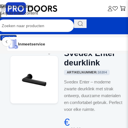
Skip to navigation
Skip to main content
Contact
Inmeetservice
Montageservice
Advies op maat
Showroom
Inmeetservice
Svedex Enter
Home
/
Binnendeurbeslag
deurklink
ARTIKELNUMMER:
10204
Svedex Enter – moderne
zwarte deurklink met strak
ontwerp, duurzame materialen
en comfortabel gebruik. Perfect
voor elke ruimte.
€