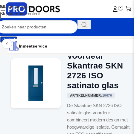
Skip to navigation
Skip to main content
Contact
Inmeetservice
Montageservice
Advies op maat
Showroom
Inmeetservice
Voordeur
Home
/
Voordeuren
Skantrae SKN
2726 ISO
satinato glas
ARTIKELNUMMER:
10670
De Skantrae SKN 2726 ISO
satinato glas voordeur
combineert modern design met
hoogwaardige isolatie. Gemaakt