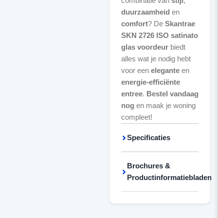
combinatie van
stijl
,
duurzaamheid
en
comfort
? De
Skantrae
SKN 2726 ISO satinato
glas voordeur
biedt
alles wat je nodig hebt
voor een
elegante
en
energie-efficiënte
entree
.
Bestel vandaag
nog
en maak je woning
compleet!
Specificaties
Brochures &
Productinformatiebladen