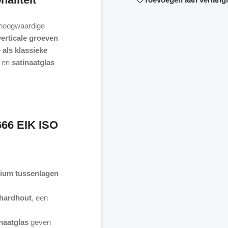
 hoogwaardige
verticale groeven
als klassieke
en
satinaatglas
666 EIK ISO
ium tussenlagen
 hardhout
, een
naatglas
geven