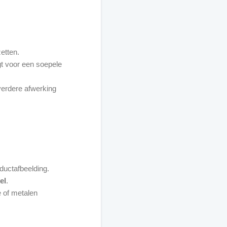
etten.
gt voor een soepele
erdere afwerking
ductafbeelding.
el
.
e of metalen