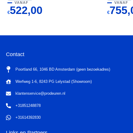
VANAF
VANAF
522,00
755,
€
€
Contact
Poortland 66, 1046 BD Amsterdam (geen bezoekadres)
Werfweg 1-6, 8243 PG Lelystad (Showroom)
klantenservice@prodeuren.nl
+31851248878
+31614392830
Links en Partners