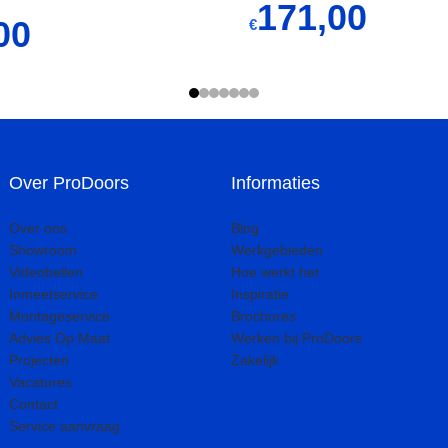
171,00
00
€
Over ProDoors
Informaties
Over ons
Blog
Showroom
Werkgebieden
Videobellen
Hoe werkt het
Inmeetservice
Inspiratie
Montageservice
Brochures
Advies Op Maat
Werken bij ProDoors
Projecten
Zakelijk
Vacatures
Contact
Service aanvraag