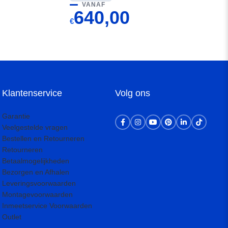
VANAF
640,00
€
Klantenservice
Volg ons
Garantie
Veelgestelde vragen
Bestellen en Retourneren
Retourneren
Betaalmogelijkheden
Bezorgen en Afhalen
Leveringsvoorwaarden
Montagevoorwaarden
Inmeetservice Voorwaarden
Outlet