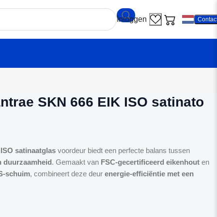
Contac
r Skantrae SKN 666 EIK ISO satinato glas
ntrae SKN 666 EIK ISO satinato
ISO satinaatglas
voordeur biedt een perfecte balans tussen
en duurzaamheid
. Gemaakt van
FSC-gecertificeerd eikenhout
en
PS-schuim
, combineert deze deur
energie-efficiëntie met een