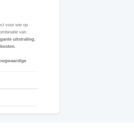
ect voor wie op
ombinatie van
egante uitstraling
,
ekosten
.
 hoogwaardige