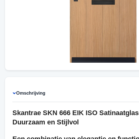
Omschrijving
Skantrae SKN 666 EIK ISO Satinaatglas
Duurzaam en Stijlvol
Een combinatie van elegantie en function