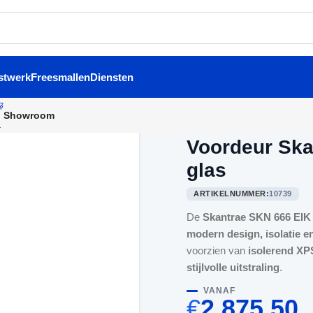
stwerk
Freesmallen
Diensten
Showroom
Home
/
Voordeuren
/
Voordeu
Voordeur Ska
glas
ARTIKELNUMMER:
10739
De
Skantrae SKN 666 EIK 
modern design, isolatie 
voorzien van
isolerend X
stijlvolle uitstraling
.
VANAF
€
2.875,50