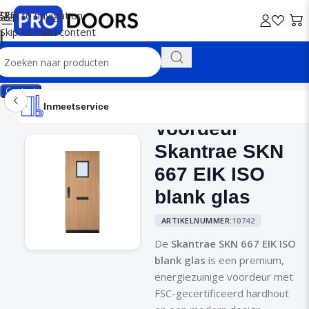
Skip to navigation
Skip to main content
Contact
Inmeetservice
Montageservice
Advies op maat
Showroom
Inmeetservice
Voordeur
Home
/
Voordeuren
Skantrae SKN
667 EIK ISO
blank glas
ARTIKELNUMMER:
10742
De
Skantrae SKN 667 EIK ISO
blank glas
is een premium,
energiezuinige voordeur met
FSC-gecertificeerd hardhout