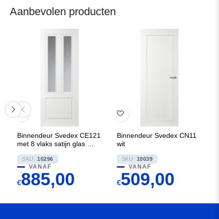
Aanbevolen producten
Binnendeur Svedex CE121
Binnendeur Svedex CN11
met 8 vlaks satijn glas met
wit
blanke lijnen
SKU:
10296
SKU:
10039
VANAF
VANAF
885,00
509,00
€
€