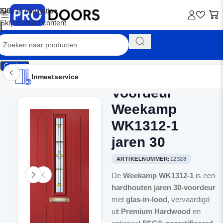
Skip to navigation
Skip to main content
Contact
Inmeetservice
Montageservice
Advies op maat
Showroom
Inmeetservice
Voordeur
Home
/
Voordeuren
Weekamp
WK1312-1
jaren 30
ARTIKELNUMMER:
12328
De
Weekamp WK1312-1
is een
hardhouten jaren 30-voordeur
met
glas-in-lood
, vervaardigd
uit
Premium Hardwood
en