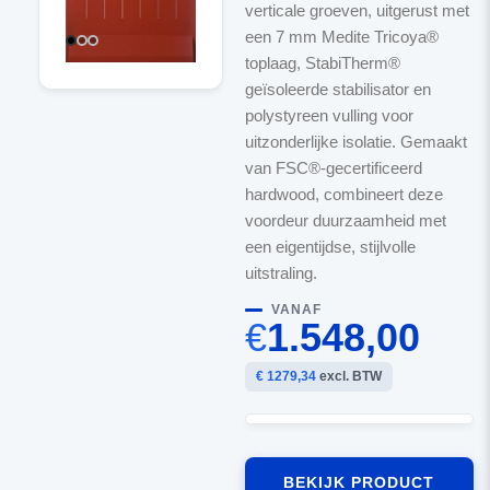
verticale groeven, uitgerust met
een 7 mm Medite Tricoya®
toplaag, StabiTherm®
geïsoleerde stabilisator en
polystyreen vulling voor
uitzonderlijke isolatie. Gemaakt
van FSC®-gecertificeerd
hardwood, combineert deze
voordeur duurzaamheid met
een eigentijdse, stijlvolle
uitstraling.
VANAF
€
1.548,00
€ 1279,34
excl. BTW
BEKIJK PRODUCT