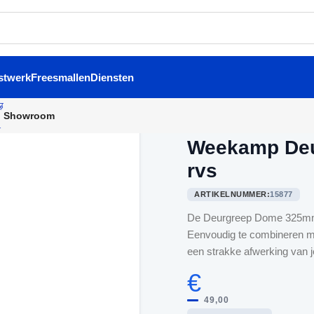
stwerk
Freesmallen
Diensten
Showroom
Home
/
Binnendeurbeslag
/
W
Weekamp Deu
rvs
ARTIKELNUMMER:
15877
De Deurgreep Dome 325mm h
Eenvoudig te combineren m
een strakke afwerking van j
€
49,00