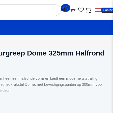
Contac
eekamp Deurgreep Dome 325mm Halfrond rvs
rgreep Dome 325mm Halfrond
eeft een halfronde vorm en biedt een moderne uitstraling.
et het krukstel Dome, met bevestigingspunten op 300mm voor
e deur.