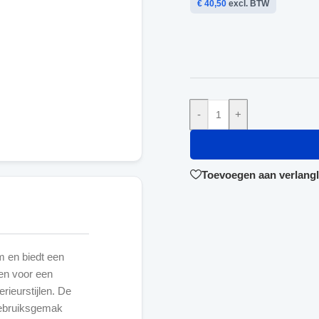
€ 40,50
excl. BTW
-
+
Toevoegen aan verlangli
 en biedt een
pen voor een
erieurstijlen. De
gebruiksgemak