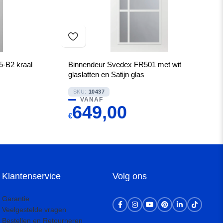
-B2 kraal
Binnendeur Svedex FR501 met wit
glaslatten en Satijn glas
SKU:
10437
VANAF
649,00
€
Klantenservice
Volg ons
Garantie
Veelgestelde vragen
Bestellen en Retourneren