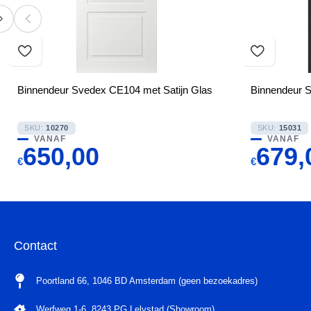
Binnendeur Svedex CE104 met Satijn Glas
Binnendeur S
SKU:
10270
SKU:
15031
VANAF
VANAF
650,00
679,
€
€
Contact
Poortland 66, 1046 BD Amsterdam (geen bezoekadres)
Werfweg 1-6, 8243 PG Lelystad (Showroom)