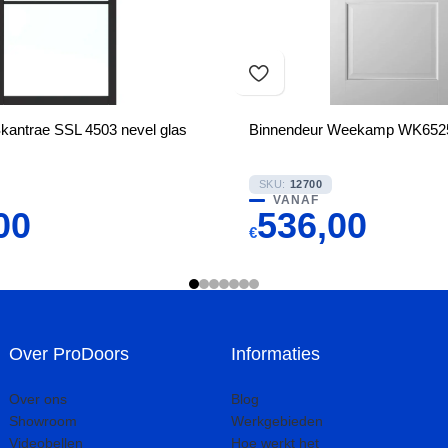
kantrae SSL 4503 nevel glas
Binnendeur Weekamp WK6525
SKU:
12700
VANAF
00
536,00
€
Over ProDoors
Informaties
Over ons
Blog
Showroom
Werkgebieden
Videobellen
Hoe werkt het