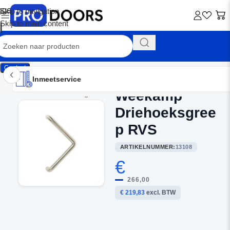
Skip to navigation
Skip to main content
Contact
Inmeetservice
Montageservice
Advies op maat
Showroom
Inmeetservice
Weekamp
Home
/
Buitendeurbeslag
Driehoeksgree
p RVS
ARTIKELNUMMER:
13108
€
266,00
€ 219,83
excl. BTW