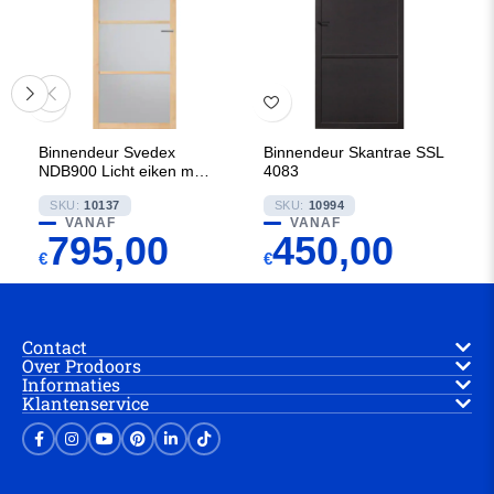
Binnendeur Svedex
Binnendeur Skantrae SSL
NDB900 Licht eiken met
4083
Blank glas
SKU:
10137
SKU:
10994
VANAF
VANAF
795,00
450,00
€
€
Contact
Over Prodoors
Informaties
Klantenservice