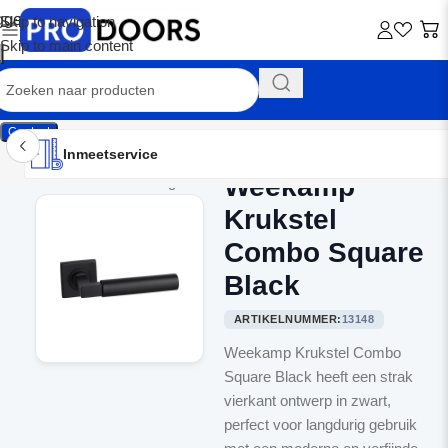
Skip to navigation
Skip to main content
Contact
Inmeetservice
Montageservice
Advies op maat
Showroom
Inmeetservice
Weekamp
Home
/
Binnendeurbeslag
Krukstel
Combo Square
Black
ARTIKELNUMMER:
13148
Weekamp Krukstel Combo
Square Black heeft een strak
vierkant ontwerp in zwart,
perfect voor langdurig gebruik