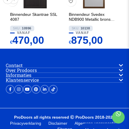
Binnendeur Skantrae SSL
Binnendeur Svedex
4087
NDB900 Metallic brons met
Blank glas
SKU:
10996
SKU:
10138
VANAF
VANAF
470,00
875,00
€
€
Contact
Over Prodoors
Informaties
Klantenservice
ProDoors all rights reserved
ProDoors 2018-2025
Privacyverklaring
Disclaimer
Algemene voorwaarden