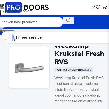
Skip to navigation
Skip to main content
Contact
Inmeetservice
Montageservice
Advies op maat
Showroom
Inmeetservice
Weekamp
Home
/
Binnendeurbeslag
Krukstel Fresh
RVS
ARTIKELNUMMER:
13180
Weekamp Krukstel Fresh RVS
biedt een strakke, moderne
uitstraling van roestvrij staal,
ideaal voor langdurig gebruik
met een frisse en verfijnde stijl.