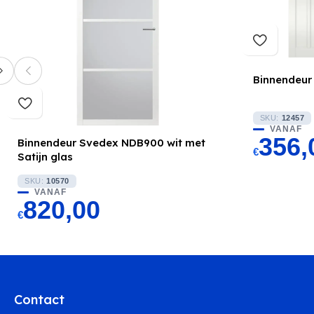
Binnendeur
SKU:
12457
VANAF
356,
Binnendeur Svedex NDB900 wit met
€
Satijn glas
SKU:
10570
VANAF
820,00
€
Contact