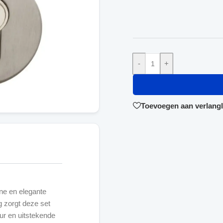
-
+
Toevoegen aan verlangli
ne en elegante
ng zorgt deze set
ur en uitstekende