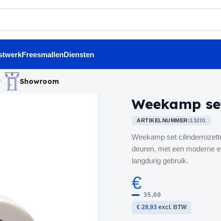
stwerk
Freesmallen
Diensten
t
Showroom
Home
/
Binnendeurbeslag
/
We
Weekamp set
ARTIKELNUMMER:
13201
Weekamp set cilinderrozett
deuren, met een moderne en
langdurig gebruik.
€
35,00
€ 28,93
excl. BTW