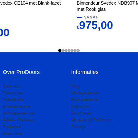
Svedex CE104 met Blank-facet
Binnendeur Svedex NDB907 Me
met Rook glas
VANAF
975,00
€
00
Over ProDoors
Informaties
Over ons
Blog
Showroom
Werkgebieden
Videobellen
Hoe werkt het
Inmeetservice
Inspiratie
Montageservice
Brochures
Advies Op Maat
Werken bij ProDoors
Projecten
Zakelijk
Vacatures