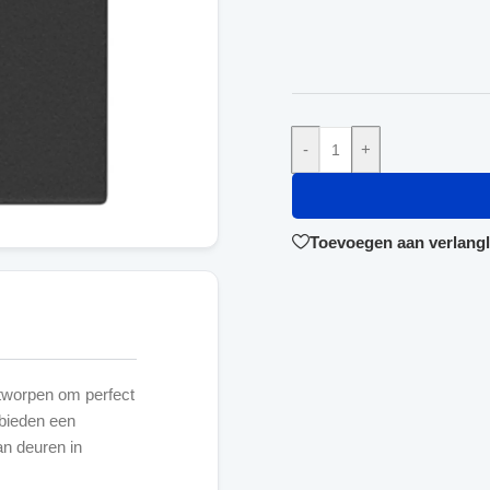
-
+
Toevoegen aan verlangli
ntworpen om perfect
 bieden een
an deuren in