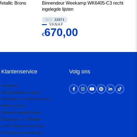
tallic Brons
Binnendeur Weekamp WK6405-C3 recht
ingelegde lijsten
SKU:
12671
VANAF
670,00
€
Klantenservice
Volg ons
Garantie
Veelgestelde vragen
Bestellen en Retourneren
Retourneren
Betaalmogelijkheden
Bezorgen en Afhalen
Leveringsvoorwaarden
Montagevoorwaarden