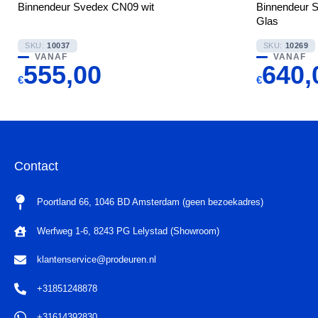
Binnendeur Svedex CN09 wit
Binnendeur 
Glas
SKU:
10037
SKU:
10269
VANAF
VANAF
555,00
640,
€
€
Contact
Poortland 66, 1046 BD Amsterdam (geen bezoekadres)
Werfweg 1-6, 8243 PG Lelystad (Showroom)
klantenservice@prodeuren.nl
+31851248878
+31614392830