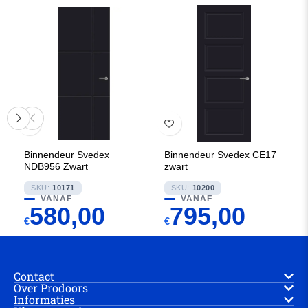
Binnendeur Svedex
Binnendeur Svedex CE17
NDB956 Zwart
zwart
SKU:
10171
SKU:
10200
VANAF
VANAF
580,00
795,00
€
€
Contact
Over Prodoors
Informaties