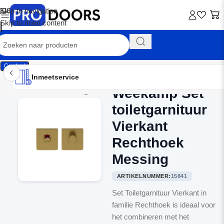
Skip to navigation
Skip to main content
Contact
Inmeetservice
Montageservice
Advies op maat
Showroom
Inmeetservice
Weekamp Set
Home
/
Binnendeurbeslag
toiletgarnituur
Vierkant
Rechthoek
Messing
ARTIKELNUMMER:
15841
Set Toiletgarnituur Vierkant in
familie Rechthoek is ideaal voor
het combineren met het