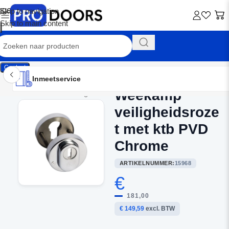
Skip to navigation
Skip to main content
Contact
Inmeetservice
Montageservice
Advies op maat
Showroom
Inmeetservice
Weekamp
Home
/
Buitendeurbeslag
veiligheidsroze
t met ktb PVD
Chrome
ARTIKELNUMMER:
15968
€
181,00
€ 149,59
excl. BTW