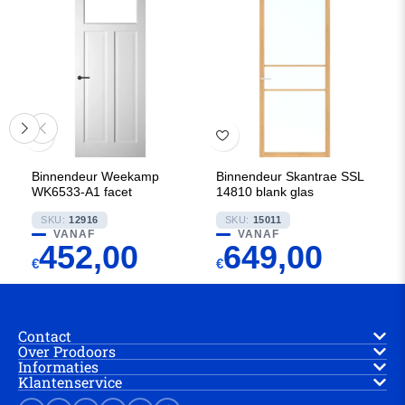
Binnendeur Weekamp
Binnendeur Skantrae SSL
WK6533-A1 facet
14810 blank glas
SKU:
12916
SKU:
15011
VANAF
VANAF
452,00
649,00
€
€
Contact
Over Prodoors
Informaties
Klantenservice