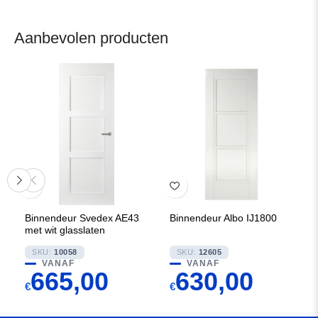
Aanbevolen producten
Binnendeur Svedex AE43
Binnendeur Albo IJ1800
met wit glasslaten
SKU:
10058
SKU:
12605
VANAF
VANAF
665,00
630,00
€
€