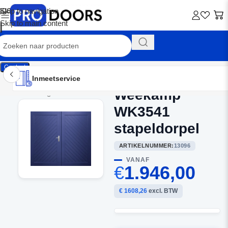
Skip to navigation
Skip to main content
Contact
Inmeetservice
Montageservice
Advies op maat
Showroom
Inmeetservice
Weekamp
Home
/
Garagedeuren
WK3541
stapeldorpel
ARTIKELNUMMER:
13096
VANAF
€
1.946,00
€ 1608,26
excl. BTW