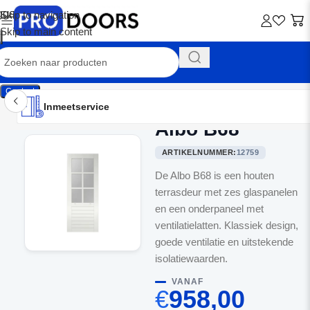
Skip to navigation
Skip to main content
Contact
Inmeetservice
Montageservice
Advies op maat
Showroom
Inmeetservice
Albo B68
Home
/
Terrasdeuren
ARTIKELNUMMER:
12759
De Albo B68 is een houten
terrasdeur met zes glaspanelen
en een onderpaneel met
ventilatielatten. Klassiek design,
goede ventilatie en uitstekende
isolatiewaarden.
VANAF
€
958,00