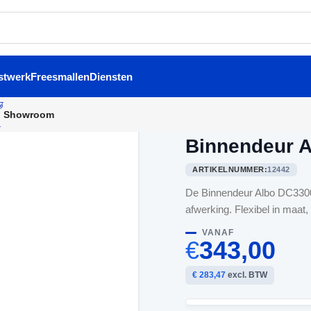
stwerk
Freesmallen
Diensten
Showroom
Home
/
Binnendeuren
/
Binne
Binnendeur 
ARTIKELNUMMER:
12442
De Binnendeur Albo DC3300 
afwerking. Flexibel in maat, 
VANAF
€
343,00
€ 283,47
excl. BTW