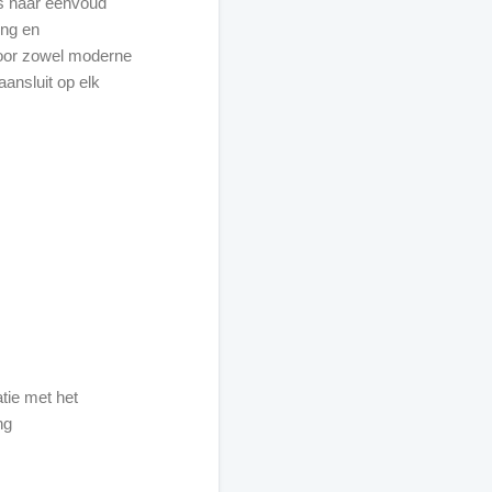
is naar eenvoud
ing en
voor zowel moderne
aansluit op elk
tie met het
ng