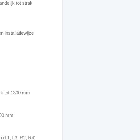
ndelijk tot strak
n installatiewijze
rk tot 1300 mm
000 mm
n (L1, L3, R2, R4)