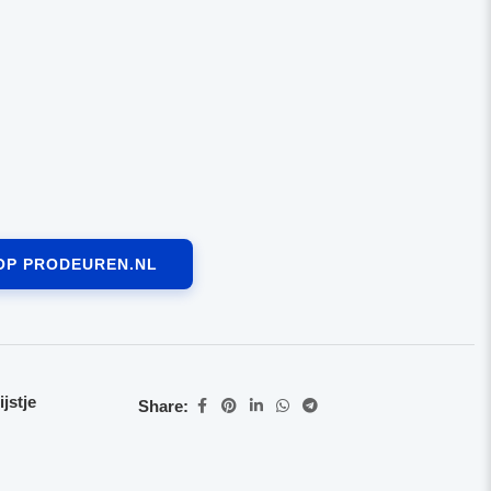
OP PRODEUREN.NL
jstje
Share: