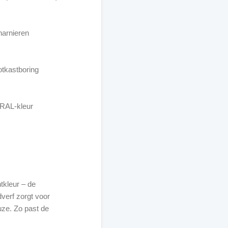
harnieren
tkastboring
 RAL-kleur
tkleur – de
verf zorgt voor
uze. Zo past de