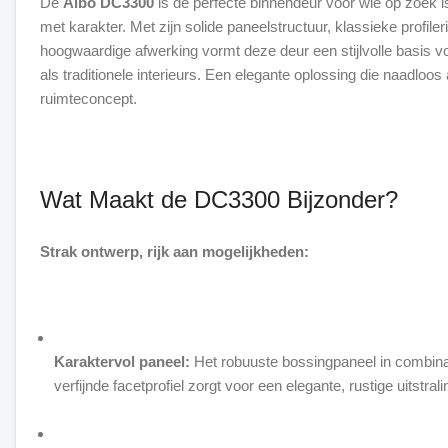
De
Albo DC3300
is de perfecte binnendeur voor wie op zoek 
met karakter. Met zijn solide paneelstructuur, klassieke profiler
hoogwaardige afwerking vormt deze deur een stijlvolle basis 
als traditionele interieurs. Een elegante oplossing die naadloos 
ruimteconcept.
Wat Maakt de DC3300 Bijzonder?
Strak ontwerp, rijk aan mogelijkheden:
Karaktervol paneel:
Het robuuste bossingpaneel in combina
verfijnde facetprofiel zorgt voor een elegante, rustige uitstrali