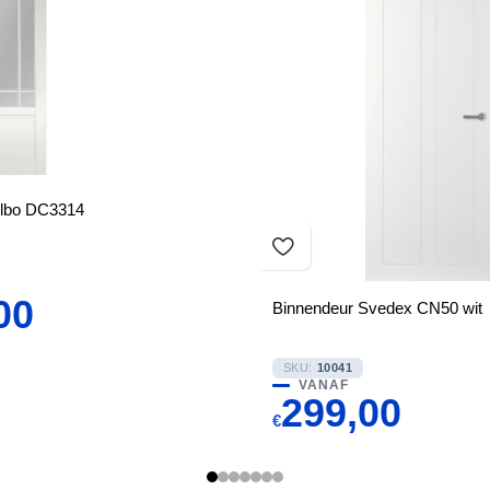
Albo DC3314
00
Binnendeur Svedex CN50 wit
SKU:
10041
VANAF
299,00
€