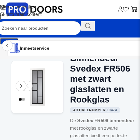
Skip to navigation
Skip to main content
Contact
Inmeetservice
Montageservice
Advies op maat
Showroom
Inmeetservice
Binnendeur
Home
/
Binnendeuren
Svedex FR506
met zwart
glaslatten en
Rookglas
ARTIKELNUMMER:
10474
De
Svedex FR506 binnendeur
met rookglas en zwarte
glaslatten biedt een perfecte