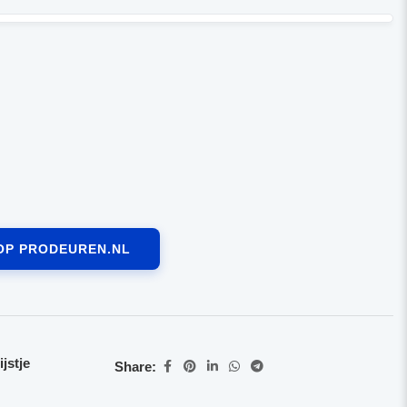
OP PRODEUREN.NL
jstje
Share: