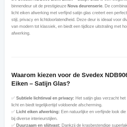
binnendeur uit de prestigieuze
Nova deurenserie
. De combina
licht eiken afwerking met verfijnd satijn glas creëert een perfe
stijl, privacy en lichtdoorlatendheid. Deze deur is ideaal voor di
van modern tot klassiek, en biedt een tijdloze uitstraling met 
afwerking.
Waarom kiezen voor de Svedex NDB906
Eiken – Satijn Glas?
✅
Subtiele lichtinval en privacy:
Het satijn glas verzacht het
licht en biedt tegelijkertijd voldoende afscherming.
✅
Licht eiken afwerking:
Een natuurlijke en verfijnde look die
bij diverse interieurstijlen.
✅
Duurzaam en slijtvast:
Dankzij de krasbestendige superlak 