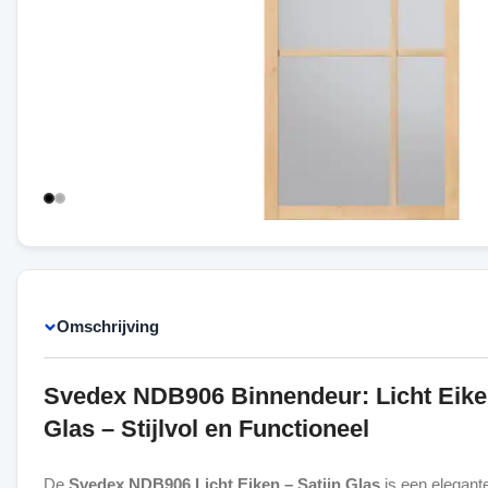
Omschrijving
Svedex NDB906 Binnendeur: Licht Eike
Glas – Stijlvol en Functioneel
De
Svedex NDB906 Licht Eiken – Satijn Glas
is een elegante