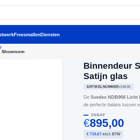
stwerk
Freesmallen
Diensten
Showroom
Home
/
Binnendeuren
/
Binne
Binnendeur S
Satijn glas
ARTIKELNUMMER:
10636
De
Svedex NDB906 Licht E
de perfecte balans tussen el
VANAF
€
895,00
€ 739,67
excl. BTW