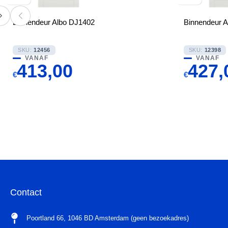
Binnendeur Albo DJ1402
Binnendeur 
SKU:
12456
SKU:
12398
VANAF
VANAF
413,00
427,
€
€
Contact
Poortland 66, 1046 BD Amsterdam (geen bezoekadres)