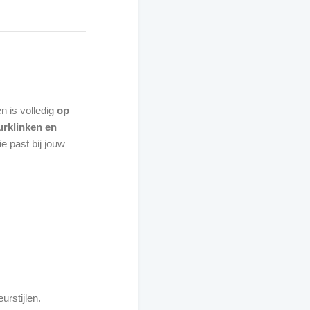
n is volledig
op
rklinken en
e past bij jouw
urstijlen.