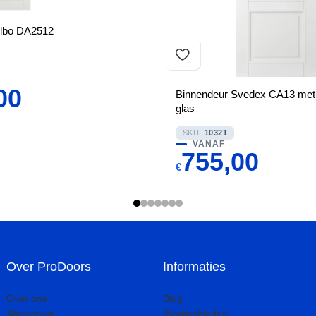
Albo DA2512
00
Binnendeur Svedex CA13 met 
glas
SKU:
10321
VANAF
755,00
€
Over ProDoors
Informaties
Over ons
Blog
Showroom
Werkgebieden