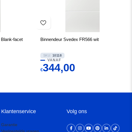
Blank-facet
Binnendeur Svedex FR566 wit
SKU:
10118
VANAF
344,00
€
Klantenservice
Volg ons
Garantie
Veelgestelde vragen