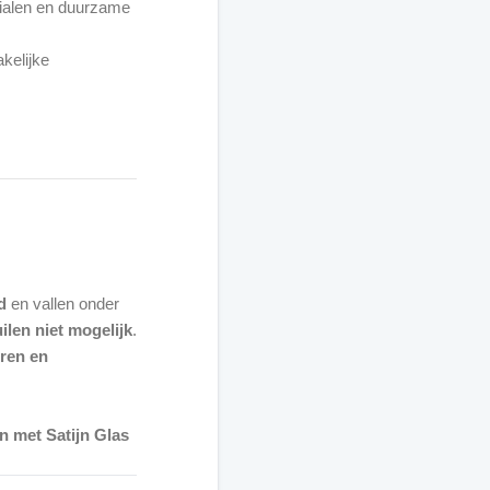
ialen en duurzame
akelijke
d
en vallen onder
ilen niet mogelijk
.
uren en
n met Satijn Glas