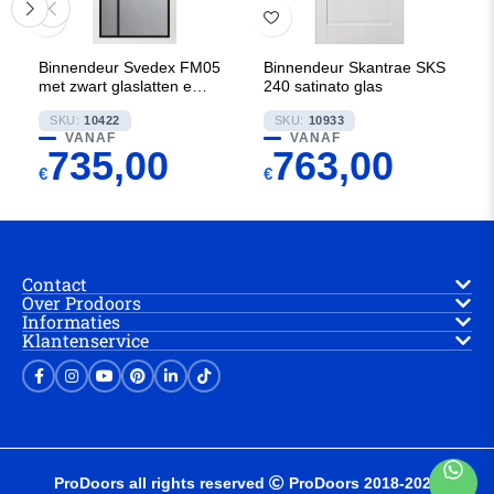
Binnendeur Svedex FM05
Binnendeur Skantrae SKS
met zwart glaslatten en
240 satinato glas
Blank glas
SKU:
10422
SKU:
10933
VANAF
VANAF
735,00
763,00
€
€
Contact
Over Prodoors
Informaties
Klantenservice
ProDoors all rights reserved
ProDoors 2018-2025