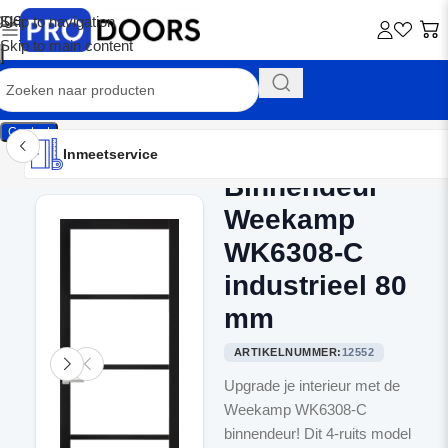
Skip to navigation
Skip to main content
Contact
Inmeetservice
Montageservice
Advies op maat
Showroom
Inmeetservice
Binnendeur
Home
/
Binnendeuren
Weekamp
WK6308-C
industrieel 80
mm
ARTIKELNUMMER:
12552
Upgrade je interieur met de
Weekamp WK6308-C
binnendeur! Dit 4-ruits model