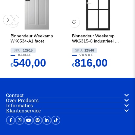
Binnendeur Weekamp
Binnendeur Weekamp
WK6534-A1 facet
WK6315-C industrieel 80
mm
SKU:
12915
SKU:
12546
VANAF
VANAF
540,00
816,00
€
€
Contact
Over Prodoors
Informaties
Klantenservice