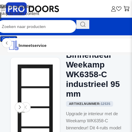
Skip to navigation
Skip to main content
Contact
Inmeetservice
Montageservice
Advies op maat
Showroom
Inmeetservice
Binnendeur
Home
/
Binnendeuren
Weekamp
WK6358-C
industrieel 95
mm
ARTIKELNUMMER:
12535
Upgrade je interieur met de
Weekamp WK6358-C
binnendeur! Dit 4-ruits model