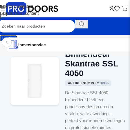
Skip to navigation
Skip to main content
Contact
Inmeetservice
Montageservice
Advies op maat
Showroom
Inmeetservice
Binnendeur
Home
/
Binnendeuren
Skantrae SSL
4050
ARTIKELNUMMER:
10986
De Skantrae SSL 4050
binnendeur heeft een
paneelloos design en een
strakke witte afwerking –
perfect voor moderne woningen
en professionele ruimtes.