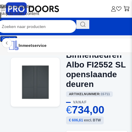
Skip to navigation
Skip to main content
Contact
Inmeetservice
Montageservice
Advies op maat
Showroom
Inmeetservice
Binnendeuren
Home
/
Dubbele binnendeuren
Albo FI2552 SL
openslaande
deuren
ARTIKELNUMMER:
15711
VANAF
€
734,00
€ 606,61
excl. BTW