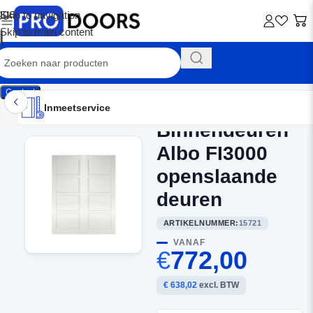
Skip to navigation
Skip to main content
Contact
Inmeetservice
Montageservice
Advies op maat
Showroom
Inmeetservice
Binnendeuren
Home
/
Dubbele binnendeuren
Albo FI3000
openslaande
deuren
ARTIKELNUMMER:
15721
VANAF
€
772,00
€ 638,02
excl. BTW