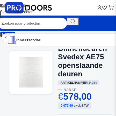
Skip to navigation
Skip to main content
Contact
Inmeetservice
Montageservice
Advies op maat
Showroom
Inmeetservice
Binnendeuren
Home
/
Dubbele binnendeuren
Svedex AE75
openslaande
deuren
ARTIKELNUMMER:
14268
VANAF
€
578,00
€ 477,69
excl. BTW