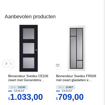
Aanbevolen producten
Binnendeur Svedex CE106
Binnendeur Svedex FR508
zwart met Gezandstraald
met zwart glaslatten en
glas met blanke rand.
Rookglas
SKU:
10280
SKU:
10487
VANAF
VANAF
1.033,00
709,00
€
€