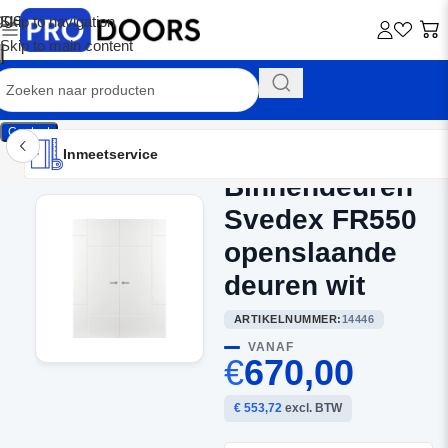
Skip to navigation
Skip to main content
Contact
Inmeetservice
Montageservice
Advies op maat
Showroom
Inmeetservice
Binnendeuren
Home
/
Dubbele binnendeuren
Svedex FR550
openslaande
deuren wit
ARTIKELNUMMER:
14446
VANAF
€
670,00
€ 553,72
excl. BTW