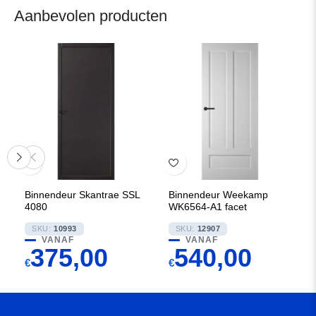
Aanbevolen producten
Binnendeur Skantrae SSL
Binnendeur Weekamp
4080
WK6564-A1 facet
SKU:
10993
SKU:
12907
VANAF
VANAF
375,00
540,00
€
€