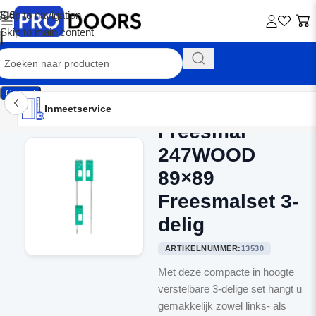
Skip to navigation
Skip to main content
Contact
Inmeetservice
Montageservice
Advies op maat
Showroom
Inmeetservice
Freesmal
Home
/
Freesmallen
247WOOD
89×89
Freesmalset 3-
delig
ARTIKELNUMMER:
13530
Met deze compacte in hoogte
verstelbare 3-delige set hangt u
gemakkelijk zowel links- als