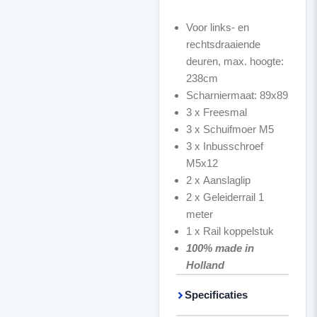
Voor links- en
rechtsdraaiende
deuren, max. hoogte:
238cm
Scharniermaat: 89x89
3 x Freesmal
3 x Schuifmoer M5
3 x Inbusschroef
M5x12
2 x Aanslaglip
2 x Geleiderrail 1
meter
1 x Rail koppelstuk
100% made in
Holland
Specificaties