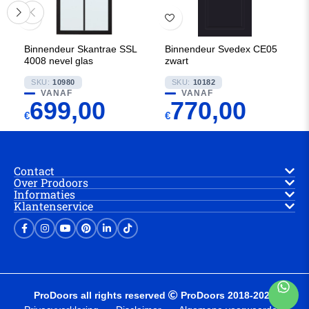
Binnendeur Skantrae SSL
Binnendeur Svedex CE05
4008 nevel glas
zwart
SKU:
10980
SKU:
10182
VANAF
VANAF
699,00
770,00
€
€
Contact
Over Prodoors
Informaties
Klantenservice
ProDoors all rights reserved
ProDoors 2018-2025