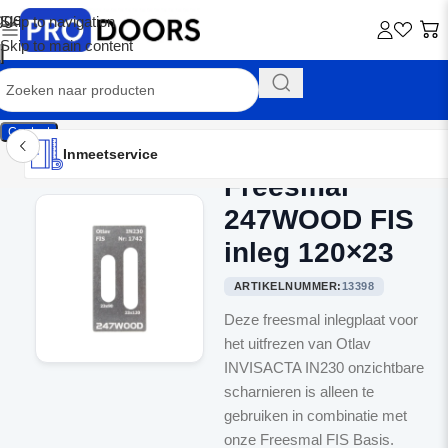
Skip to navigation
Skip to main content
Contact
Inmeetservice
Montageservice
Advies op maat
Showroom
Inmeetservice
Freesmal
Home
/
Freesmallen
247WOOD FIS
inleg 120×23
ARTIKELNUMMER:
13398
Deze freesmal inlegplaat voor
het uitfrezen van Otlav
INVISACTA IN230 onzichtbare
scharnieren is alleen te
gebruiken in combinatie met
onze Freesmal FIS Basis.