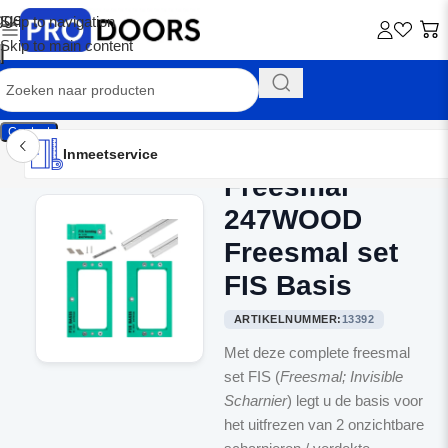
Skip to navigation
Skip to main content
Contact
Inmeetservice
Montageservice
Advies op maat
Showroom
Inmeetservice
Freesmal
Home
/
Freesmallen
247WOOD
Freesmal set
FIS Basis
ARTIKELNUMMER:
13392
Met deze complete freesmal
set FIS (
Freesmal; Invisible
Scharnier
) legt u de basis voor
het uitfrezen van 2 onzichtbare