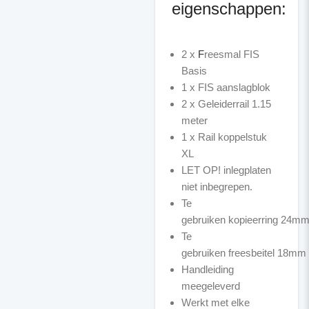
eigenschappen:
2 x
F
reesmal FIS
Basis
1 x FIS aanslagblok
2 x Geleiderrail 1.15
meter
1 x Rail koppelstuk
XL
LET OP! inlegplaten
niet inbegrepen.
Te
gebruiken kopieerring 24m
Te
gebruiken freesbeitel 18mm
Handleiding
meegeleverd
Werkt met elke