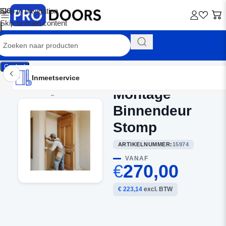
Skip to navigation
Skip to main content
Contact
Inmeetservice
Montageservice
Advies op maat
Showroom
Inmeetservice
Montage
Home
/
Montage Service
Binnendeur
Stomp
ARTIKELNUMMER:
15974
VANAF
€
270,00
€ 223,14
excl. BTW