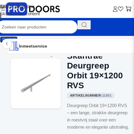
Skip to navigation
Skip to main content
Contact
Inmeetservice
Montageservice
Advies op maat
Showroom
Inmeetservice
Skantrae
Home
/
Binnendeurbeslag
Deurgreep
Orbit 19×1200
RVS
ARTIKELNUMMER:
11501
Deurgreep Orbit 19×1200 RVS
– een lange, strakke deurgreep
in roestvrij staal voor een
moderne en elegante uitstraling.