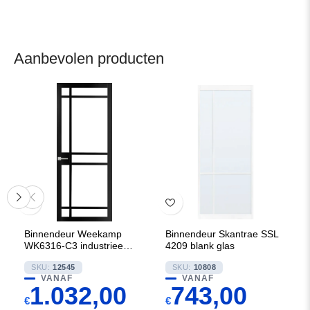
Aanbevolen producten
Binnendeur Weekamp
Binnendeur Skantrae SSL
WK6316-C3 industrieel 80
4209 blank glas
mm
SKU:
12545
SKU:
10808
VANAF
VANAF
1.032,00
743,00
€
€