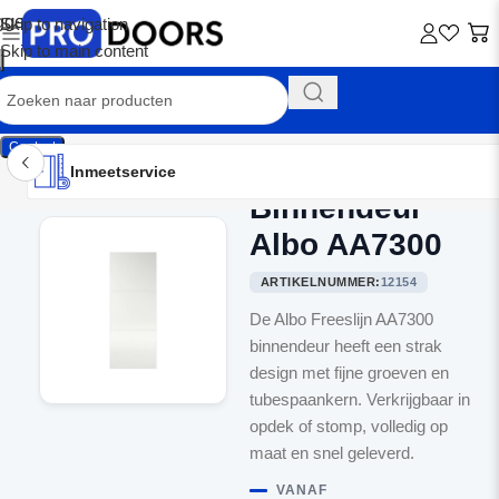
Skip to navigation
Skip to main content
Contact
Inmeetservice
Montageservice
Advies op maat
Showroom
Inmeetservice
Binnendeur
Home
/
Binnendeuren
Albo AA7300
ARTIKELNUMMER:
12154
De Albo Freeslijn AA7300
binnendeur heeft een strak
design met fijne groeven en
tubespaankern. Verkrijgbaar in
opdek of stomp, volledig op
maat en snel geleverd.
VANAF