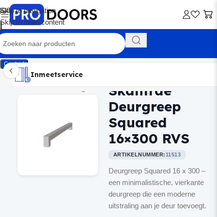
Skip to navigation
Skip to main content
Contact
Inmeetservice
Montageservice
Advies op maat
Showroom
Inmeetservice
Skantrae
Home
/
Binnendeurbeslag
Deurgreep
Squared
16×300 RVS
ARTIKELNUMMER:
11513
Deurgreep Squared 16 x 300 –
een minimalistische, vierkante
deurgreep die een moderne
uitstraling aan je deur toevoegt.