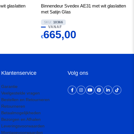
it glaslatten
Binnendeur Svedex AE31 met wit glaslatten
met Satijn Glas
SKU:
10366
VANAF
665,00
€
Klantenservice
Volg ons
Garantie
Veelgestelde vragen
Bestellen en Retourneren
Retourneren
Betaalmogelijkheden
Bezorgen en Afhalen
Leveringsvoorwaarden
Montagevoorwaarden