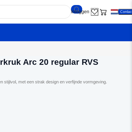
Contac
antrae Deurkruk Arc 20 regular RVS
rkruk Arc 20 regular RVS
 stijlvol, met een strak design en verfijnde vormgeving.