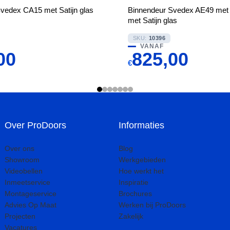
vedex CA15 met Satijn glas
Binnendeur Svedex AE49 met w
met Satijn glas
SKU:
10396
VANAF
00
825,00
€
Over ProDoors
Informaties
Over ons
Blog
Showroom
Werkgebieden
Videobellen
Hoe werkt het
Inmeetservice
Inspiratie
Montageservice
Brochures
Advies Op Maat
Werken bij ProDoors
Projecten
Zakelijk
Vacatures