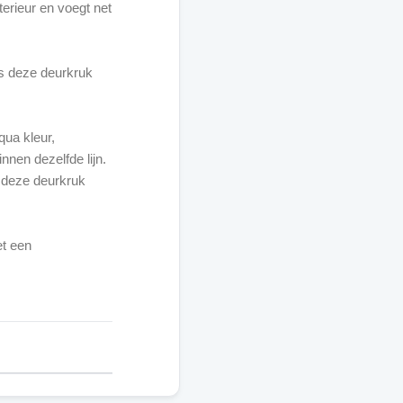
terieur en voegt net
is deze deurkruk
qua kleur,
nen dezelfde lijn.
 – deze deurkruk
et een