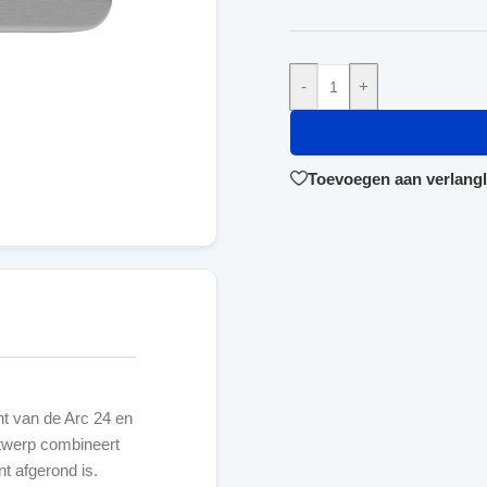
-
+
Toevoegen aan verlangli
nt van de Arc 24 en
ntwerp combineert
t afgerond is.