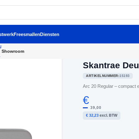
stwerk
Freesmallen
Diensten
Showroom
Home
/
Binnendeurbeslag
/
Sk
Skantrae Deu
ARTIKELNUMMER:
15193
Arc 20 Regular – compact en
€
39,00
€ 32,23
excl. BTW