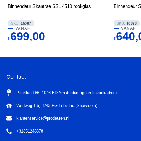
Binnendeur Skantrae SSL 4510 rookglas
Binnendeur S
SKU:
15087
SKU:
10323
VANAF
VANAF
699,00
640,
€
€
Contact
Poortland 66, 1046 BD Amsterdam (geen bezoekadres)
Werfweg 1-6, 8243 PG Lelystad (Showroom)
klantenservice@prodeuren.nl
+31851248878