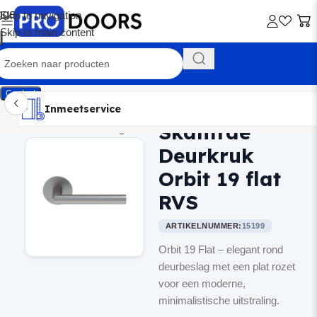
Skip to navigation
Skip to main content
Contact
Inmeetservice
Montageservice
Advies op maat
Showroom
Inmeetservice
Skantrae
Home
/
Binnendeurbeslag
Deurkruk
Orbit 19 flat
RVS
ARTIKELNUMMER:
15199
Orbit 19 Flat – elegant rond
deurbeslag met een plat rozet
voor een moderne,
minimalistische uitstraling.