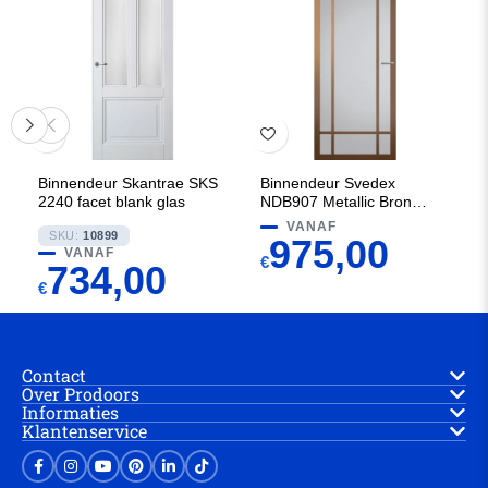
Binnendeur Skantrae SKS
Binnendeur Svedex
2240 facet blank glas
NDB907 Metallic Brons met
Satijn glas
VANAF
SKU:
10899
975,00
VANAF
€
734,00
€
Contact
Over Prodoors
Informaties
Klantenservice