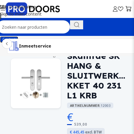
Skip to navigation
Skip to main content
Contact
Inmeetservice
Montageservice
Advies op maat
Showroom
Inmeetservice
Skantrae SK
Home
/
Buitendeurbeslag
HANG &
SLUITWERKPA
KKET 40 231
L1 KRB
ARTIKELNUMMER:
12003
€
539,00
€ 445,45
excl. BTW