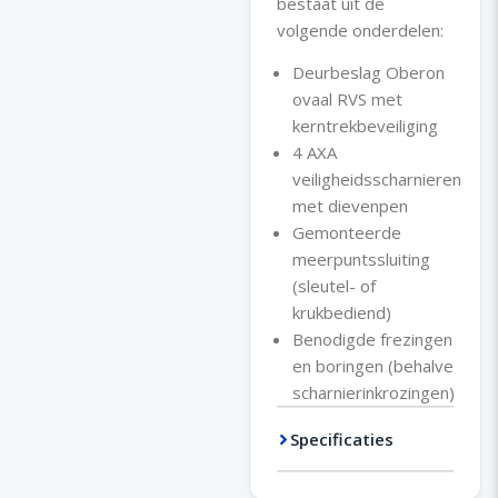
bestaat uit de
Deurbeslag Oberon
ovaal RVS met
kerntrekbeveiliging
4 AXA
veiligheidsscharnieren
met dievenpen
Gemonteerde
meerpuntssluiting
(sleutel- of
krukbediend)
Benodigde frezingen
en boringen (behalve
scharnierinkrozingen)
Specificaties