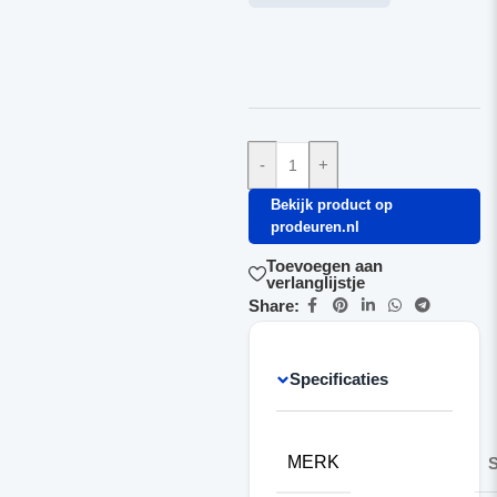
-
+
Bekijk product op
prodeuren.nl
Toevoegen aan
verlanglijstje
Share:
Specificaties
MERK
S