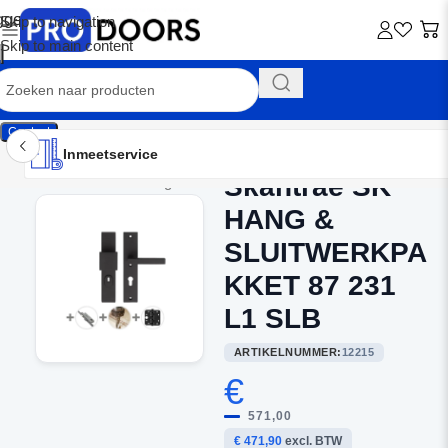
Skip to navigation
Skip to main content
Contact
Inmeetservice
Montageservice
Advies op maat
Showroom
Inmeetservice
Skantrae SK
Home
/
Buitendeurbeslag
HANG &
SLUITWERKPA
KKET 87 231
L1 SLB
ARTIKELNUMMER:
12215
€
571,00
€ 471,90
excl. BTW