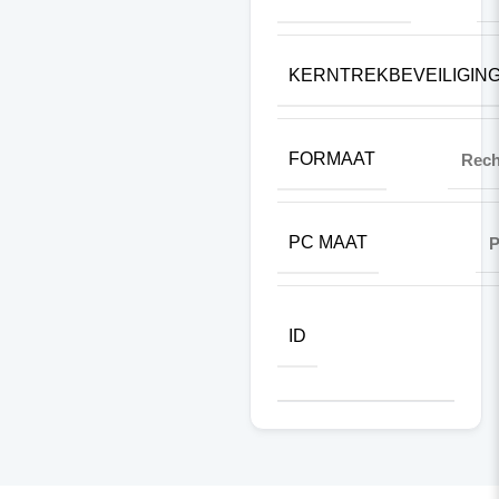
KERNTREKBEVEILIGIN
FORMAAT
Rech
PC MAAT
ID