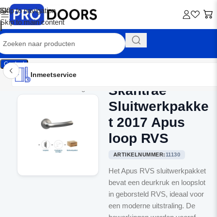
Skip to navigation
Skip to main content
Contact
Inmeetservice
Montageservice
Advies op maat
Showroom
Inmeetservice
Skantrae
Home
/
Binnendeurbeslag
Sluitwerkpakke
t 2017 Apus
loop RVS
ARTIKELNUMMER:
11130
Het Apus RVS sluitwerkpakket
bevat een deurkruk en loopslot
in geborsteld RVS, ideaal voor
een moderne uitstraling. De