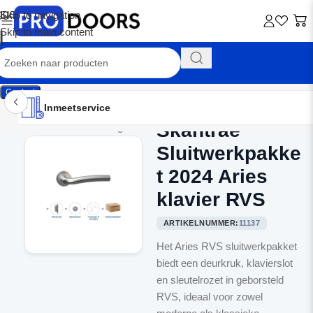
Skip to navigation
Skip to main content
Contact
Inmeetservice
Montageservice
Advies op maat
Showroom
Inmeetservice
Skantrae
Home
/
Binnendeurbeslag
Sluitwerkpakke
t 2024 Aries
klavier RVS
ARTIKELNUMMER:
11137
Het Aries RVS sluitwerkpakket
biedt een deurkruk, klavierslot
en sleutelrozet in geborsteld
RVS, ideaal voor zowel