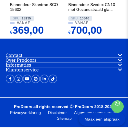
Binnendeur Skantrae SCO
Binnendeur Svedex CN10
15602
met Gezandstraald glas
met blanke rand
SKU:
15135
SKU:
10340
VANAF
VANAF
369,00
700,00
€
€
Contact
Over Prodoors
Informaties
Klantenservice
ProDoors all rights reserved
ProDoors 2018-2025
Privacyverklaring
Disclaimer
Algemene voorwaarden
Sitemap
Maak een afspraak