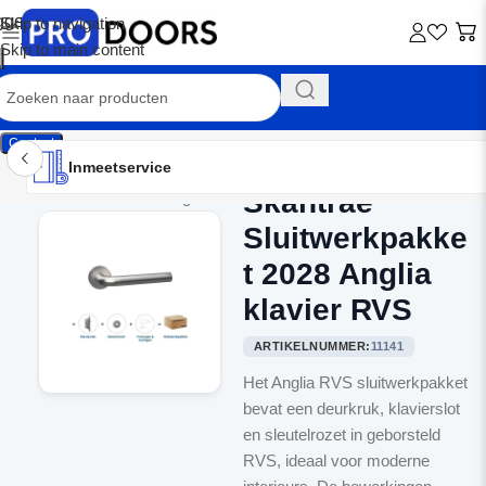
Skip to navigation
Skip to main content
Contact
Inmeetservice
Montageservice
Advies op maat
Showroom
Inmeetservice
Skantrae
Home
/
Binnendeurbeslag
Sluitwerkpakke
t 2028 Anglia
klavier RVS
ARTIKELNUMMER:
11141
Het Anglia RVS sluitwerkpakket
bevat een deurkruk, klavierslot
en sleutelrozet in geborsteld
RVS, ideaal voor moderne