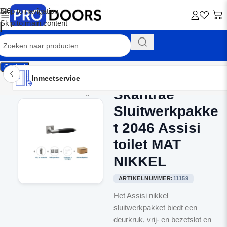
Skip to navigation
Skip to main content
Contact
Inmeetservice
Montageservice
Advies op maat
Showroom
Inmeetservice
Skantrae
Home
/
Binnendeurbeslag
Sluitwerkpakke
t 2046 Assisi
toilet MAT
NIKKEL
ARTIKELNUMMER:
11159
Het Assisi nikkel
sluitwerkpakket biedt een
deurkruk, vrij- en bezetslot en