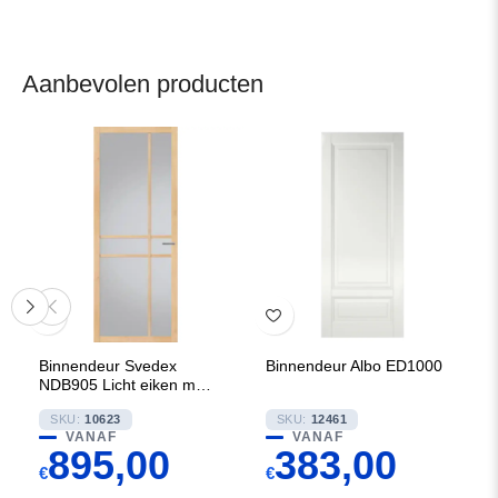
Aanbevolen producten
Binnendeur Svedex
Binnendeur Albo ED1000
NDB905 Licht eiken met
Brons glas
SKU:
10623
SKU:
12461
VANAF
VANAF
895,00
383,00
€
€