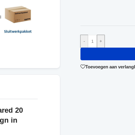
-
+
Toevoegen aan verlangli
ared 20
gn in