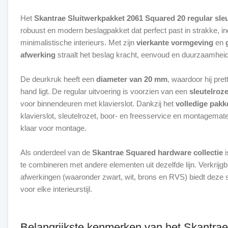
Het
Skantrae Sluitwerkpakket 2061 Squared 20 regular sle
robuust en modern beslagpakket dat perfect past in strakke, ind
minimalistische interieurs. Met zijn
vierkante vormgeving
en
afwerking
straalt het beslag kracht, eenvoud en duurzaamheid 
De deurkruk heeft een
diameter van 20 mm
, waardoor hij pret
hand ligt. De regular uitvoering is voorzien van een
sleutelroze
voor binnendeuren met klavierslot. Dankzij het
volledige pakk
klavierslot, sleutelrozet, boor- en freesservice en montagemater
klaar voor montage.
Als onderdeel van de
Skantrae Squared hardware collectie
i
te combineren met andere elementen uit dezelfde lijn. Verkrijgb
afwerkingen (waaronder zwart, wit, brons en RVS) biedt deze 
voor elke interieurstijl.
Belangrijkste kenmerken van het Skantrae