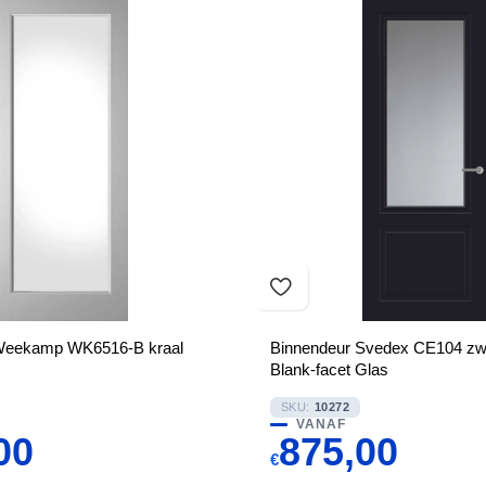
Weekamp WK6516-B kraal
Binnendeur Svedex CE104 zw
Blank-facet Glas
SKU:
10272
VANAF
00
875,00
€