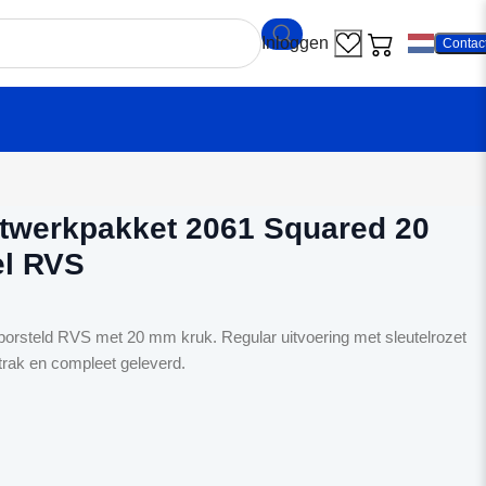
Contac
antrae Sluitwerkpakket 2061 Squared 20 regular sleutel RVS
itwerkpakket 2061 Squared 20
el RVS
eborsteld RVS met 20 mm kruk. Regular uitvoering met sleutelrozet
trak en compleet geleverd.