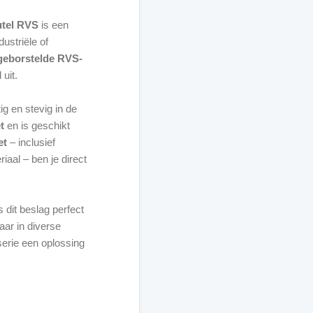
utel RVS
is een
ustriële of
geborstelde RVS-
uit.
tig en stevig in de
t
en is geschikt
et
– inclusief
iaal – ben je direct
s dit beslag perfect
aar in diverse
serie een oplossing