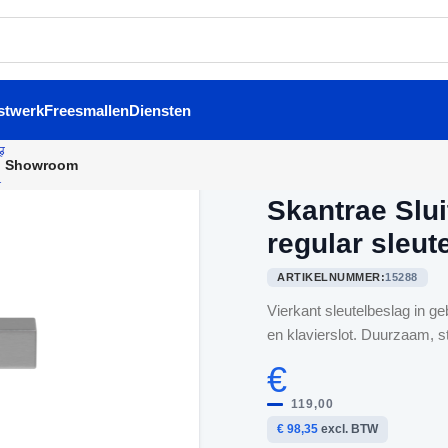
stwerk
Freesmallen
Diensten
Showroom
Home
/
Binnendeurbeslag
/
Sk
Skantrae Slu
regular sleut
ARTIKELNUMMER:
15288
Vierkant sleutelbeslag in g
en klavierslot. Duurzaam, s
€
119,00
€ 98,35
excl. BTW