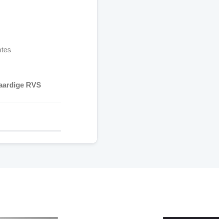
mtes
waardige RVS