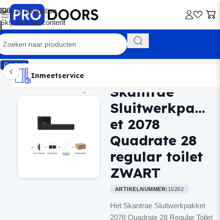
Skip to navigation
Skip to main content
Contact
Inmeetservice
Montageservice
Advies op maat
Showroom
Inmeetservice
Skantrae
Home
/
Binnendeurbeslag
Sluitwerkpakk
et 2078
Quadrate 28
regular toilet
ZWART
ARTIKELNUMMER:
15262
Het Skantrae Sluitwerkpakket
2078 Quadrate 28 Regular Toilet