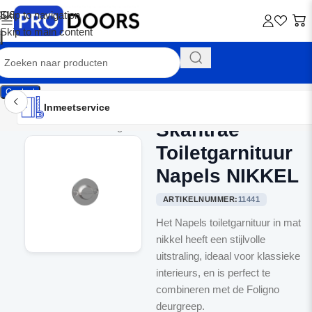
Skip to navigation
Skip to main content
Contact
Inmeetservice
Montageservice
Advies op maat
Showroom
Inmeetservice
Skantrae
Home
/
Binnendeurbeslag
Toiletgarnituur
Napels NIKKEL
ARTIKELNUMMER:
11441
Het Napels toiletgarnituur in mat
nikkel heeft een stijlvolle
uitstraling, ideaal voor klassieke
interieurs, en is perfect te
combineren met de Foligno
deurgreep.