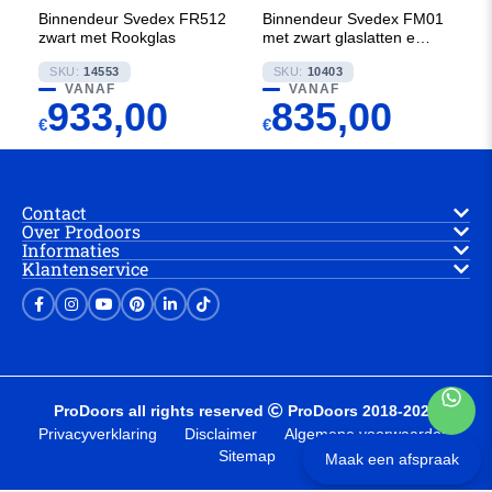
Binnendeur Svedex FR512
Binnendeur Svedex FM01
zwart met Rookglas
met zwart glaslatten en
Satijn glas
SKU:
14553
SKU:
10403
VANAF
VANAF
933,00
835,00
€
€
Contact
Over Prodoors
Informaties
Klantenservice
ProDoors all rights reserved
ProDoors 2018-2025
Privacyverklaring
Disclaimer
Algemene voorwaarden
Sitemap
Maak een afspraak