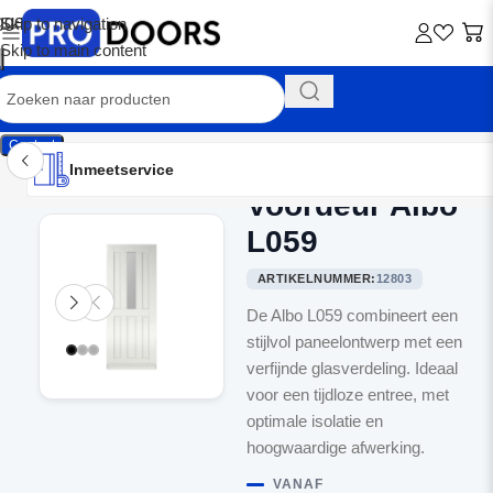
Skip to navigation
Skip to main content
Contact
Inmeetservice
Montageservice
Advies op maat
Showroom
Inmeetservice
Voordeur Albo
Home
/
Voordeuren
L059
ARTIKELNUMMER:
12803
De Albo L059 combineert een
stijlvol paneelontwerp met een
verfijnde glasverdeling. Ideaal
voor een tijdloze entree, met
optimale isolatie en
hoogwaardige afwerking.
VANAF