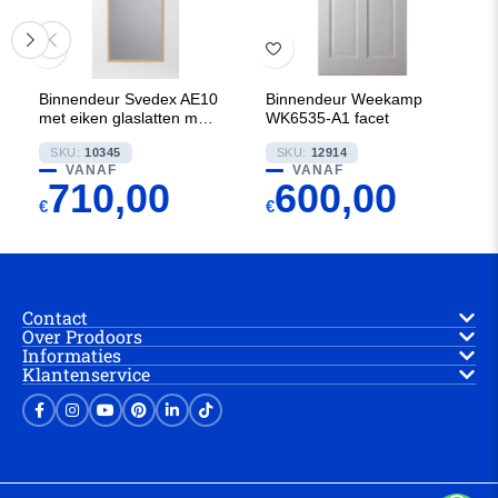
Binnendeur Svedex AE10
Binnendeur Weekamp
met eiken glaslatten met
WK6535-A1 facet
Gezandstraald glas met
SKU:
10345
SKU:
12914
blanke rand
VANAF
VANAF
710,00
600,00
€
€
Contact
Over Prodoors
Informaties
Klantenservice