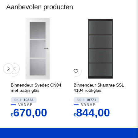
Aanbevolen producten
Binnendeur Svedex CN04
Binnendeur Skantrae SSL
met Satijn glas
4104 rookglas
SKU:
10333
SKU:
10771
VANAF
VANAF
670,00
844,00
€
€