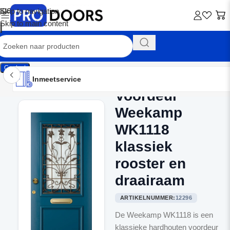
Skip to navigation
Skip to main content
Contact
Inmeetservice
Montageservice
Advies op maat
Showroom
Inmeetservice
Voordeur
Home
/
Voordeuren
Weekamp
WK1118
klassiek
rooster en
draairaam
ARTIKELNUMMER:
12296
De Weekamp WK1118 is een
klassieke hardhouten voordeur