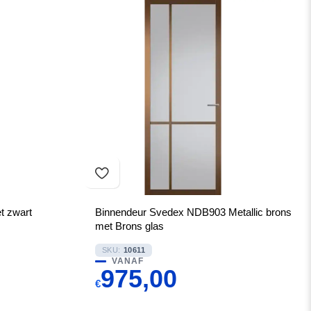
t zwart
Binnendeur Svedex NDB903 Metallic brons
met Brons glas
SKU:
10611
VANAF
975,00
€