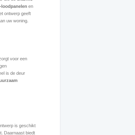
n-loodpanelen
en
et ontwerp geeft
aan uw woning.
 zorgt voor een
egen
eel is de deur
uurzaam
ontwerp is geschikt
. Daarnaast biedt