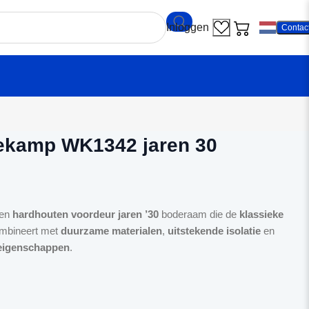
Contac
r Weekamp WK1342 jaren 30 boderaam
ekamp WK1342 jaren 30
een
hardhouten voordeur jaren ’30
boderaam die de
klassieke
ombineert met
duurzame materialen
,
uitstekende isolatie
en
seigenschappen
.