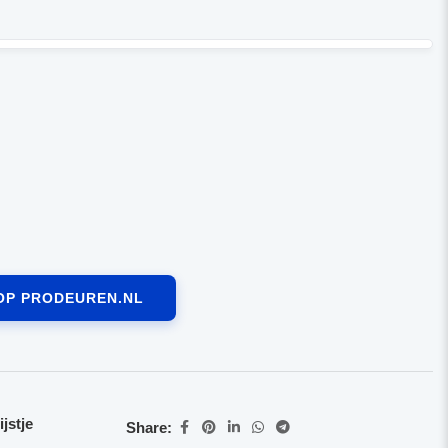
OP PRODEUREN.NL
jstje
Share: