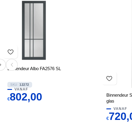
Binnendeur Albo FA2576 SL
SKU:
12272
VANAF
802,00
Binnendeur 
€
glas
VANAF
720,
€