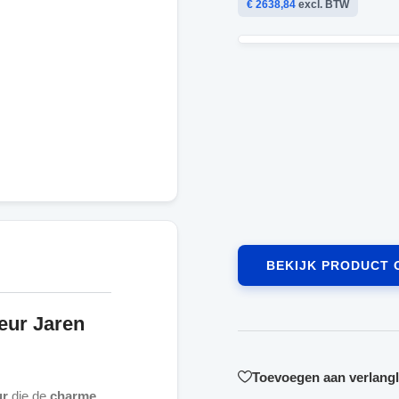
€ 2638,84
excl. BTW
BEKIJK PRODUCT 
ur Jaren
Toevoegen aan verlangli
ur
die de
charme