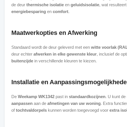
de deur
thermische isolatie
en
geluidsisolatie
, wat resulteert
energiebesparing
en
comfort
.
Maatwerkopties en Afwerking
Standaard wordt de deur geleverd met een
witte voorlak (RA
deur echter
afwerken in elke gewenste kleur
, inclusief de o
buitenzijde
in verschillende kleuren te kiezen.
Installatie en Aanpassingsmogelijkhed
De
Weekamp WK1342
past in
standaardkozijnen
. U kunt de 
aanpassen
aan de
afmetingen van uw woning
. Extra functi
of
tochtvaldorpels
kunnen worden toegevoegd voor
extra iso