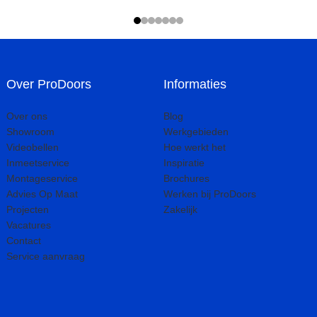
Over ProDoors
Informaties
Over ons
Blog
Showroom
Werkgebieden
Videobellen
Hoe werkt het
Inmeetservice
Inspiratie
Montageservice
Brochures
Advies Op Maat
Werken bij ProDoors
Projecten
Zakelijk
Vacatures
Contact
Service aanvraag