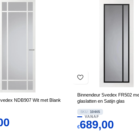
Binnendeur Svedex FR502 me
Svedex NDB907 Wit met Blank
glaslatten en Satijn glas
SKU:
10445
VANAF
00
689,00
€