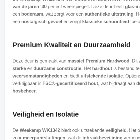
van de jaren '30
perfect weerspiegelt. Deze deur heeft
glas-i
een
boderaam
, wat zorgt voor een
authentieke uitstraling
. H
een
nostalgisch gevoel
en voegt
klassieke schoonheid
toe 
Premium Kwaliteit en Duurzaamheid
Deze deur is gemaakt van
massief Premium Hardwood
. Dit
sterke
en
duurzame constructie
. Het
hardhout
is bestand t
weersomstandigheden
en biedt
uitstekende isolatie
. Option
verkrijgbaar in
FSC®-gecertificeerd hout
, wat bijdraagt aan
d
bosbeheer
.
Veiligheid en Isolatie
De
Weekamp WK1342
biedt ook uitstekende
veiligheid
. Het 
voor
meerpuntsluitingen
, wat de
inbraakbeveiliging
verhoogt