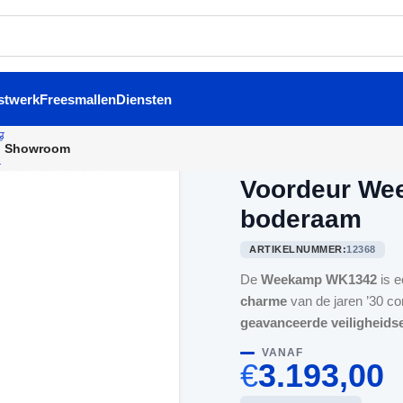
stwerk
Freesmallen
Diensten
Showroom
Home
/
Voordeuren
/
Voordeu
Voordeur We
boderaam
ARTIKELNUMMER:
12368
De
Weekamp WK1342
is 
charme
van de jaren ’30 c
geavanceerde veiligheid
VANAF
€
3.193,00