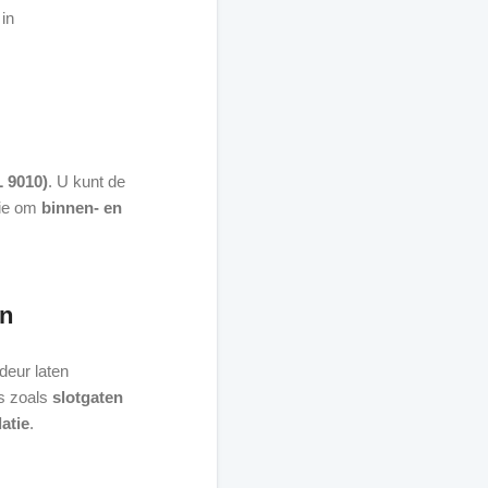
 in
L 9010)
. U kunt de
ptie om
binnen- en
en
deur laten
es zoals
slotgaten
latie
.