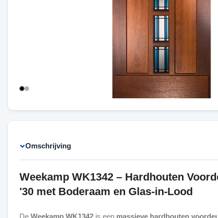
Omschrijving
Weekamp WK1342 – Hardhouten Voorde
'30 met Boderaam en Glas-in-Lood
De
Weekamp WK1342
is een
massieve hardhouten voorde