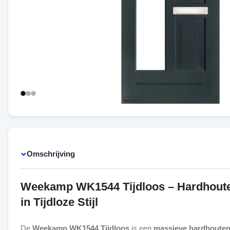
Omschrijving
Weekamp WK1544 Tijdloos – Hardhout
in Tijdloze Stijl
De
Weekamp WK1544 Tijdloos
is een
massieve hardhouten