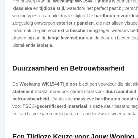
Het ontwerp van de
Weekamp WK1544 Tijdloos
is geïnspiree
klassieke
en
tijdloze stijl
, waardoor het perfect past bij versch
woningtypes en architecturale stijlen. De
hardhouten voordeu
zorgvuldig ontworpen
exterieur panelen
, die niet alleen visuee
maar ook zorgen voor
extra bescherming
tegen weersinvloed
dragen bij aan de
lange levensduur
van de deur en bieden tegel
uitstekende
isolatie
.
Duurzaamheid en Betrouwbaarheid
De
Weekamp WK1544 Tijdloos
biedt een voordeur die niet a
statement
maakt, maar ook garant staat voor
duurzaamheid
betrouwbaarheid
. Dankzij de
massieve hardhouten constru
voor
FSC®-gecertificeerd materiaal
is deze deur bestand tege
en kan hij vele jaren meegaan, zelfs onder zware weersomsta
Een Tijdloze Keuze voor Jouw Woning