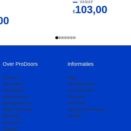
VANAF
103,00
€
00
Over ProDoors
Informaties
Over ons
Blog
Showroom
Werkgebieden
Videobellen
Hoe werkt het
Inmeetservice
Inspiratie
Montageservice
Brochures
Advies Op Maat
Werken bij ProDoors
Projecten
Zakelijk
Vacatures
Contact