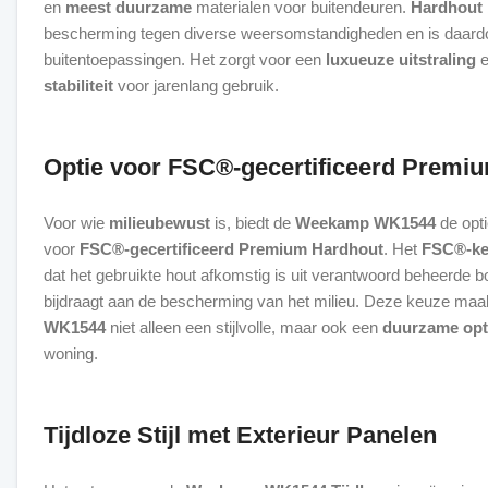
en
meest duurzame
materialen voor buitendeuren.
Hardhout
bescherming tegen diverse weersomstandigheden en is daardo
buitentoepassingen. Het zorgt voor een
luxueuze uitstraling
e
stabiliteit
voor jarenlang gebruik.
Optie voor FSC®-gecertificeerd Premi
Voor wie
milieubewust
is, biedt de
Weekamp WK1544
de opti
voor
FSC®-gecertificeerd Premium Hardhout
. Het
FSC®-ke
dat het gebruikte hout afkomstig is uit verantwoord beheerde 
bijdraagt aan de bescherming van het milieu. Deze keuze maa
WK1544
niet alleen een stijlvolle, maar ook een
duurzame opt
woning.
Tijdloze Stijl met Exterieur Panelen