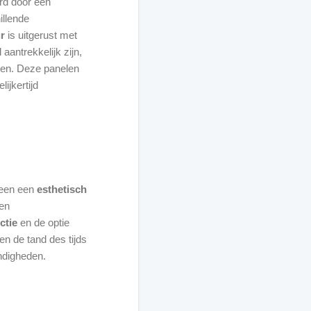
rd door een
illende
r
is uitgerust met
l aantrekkelijk zijn,
en. Deze panelen
ijkertijd
lleen een
esthetisch
en
ctie
en de optie
n de tand des tijds
ndigheden.