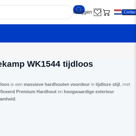
Contac
r Weekamp WK1544 tijdloos
ekamp WK1544 tijdloos
loos
is een
massieve hardhouten voordeur
in
tijdloze stijl
, met
ificeerd Premium Hardhout
en
hoogwaardige exterieur
aamheid
.