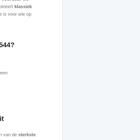
bineert
klassiek
e is voor wie op
544?
 een
it
en van de
sterkste