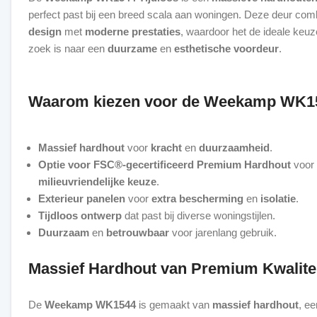
perfect past bij een breed scala aan woningen. Deze deur com
design
met
moderne prestaties
, waardoor het de ideale keuz
zoek is naar een
duurzame
en
esthetische voordeur
.
Waarom kiezen voor de Weekamp WK1
Massief hardhout
voor
kracht
en
duurzaamheid
.
Optie voor FSC®-gecertificeerd Premium Hardhout
voor
milieuvriendelijke keuze
.
Exterieur panelen
voor
extra bescherming
en
isolatie
.
Tijdloos ontwerp
dat past bij diverse woningstijlen.
Duurzaam
en
betrouwbaar
voor jarenlang gebruik.
Massief Hardhout van Premium Kwalite
De
Weekamp WK1544
is gemaakt van
massief hardhout
, e