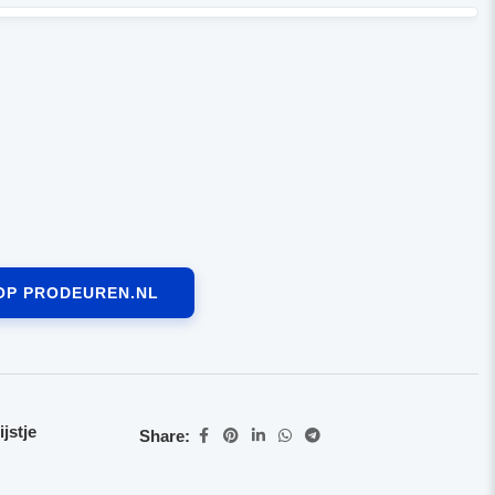
OP PRODEUREN.NL
jstje
Share: