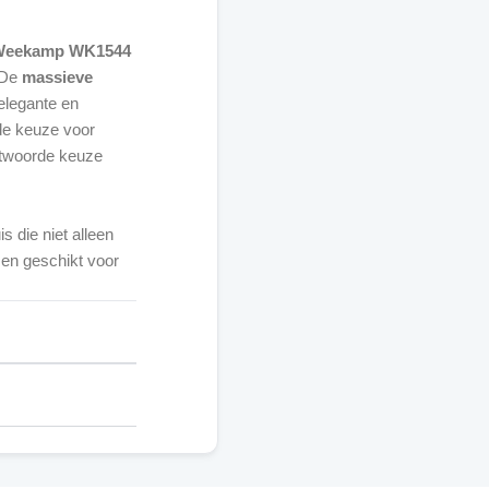
Weekamp WK1544
. De
massieve
elegante en
 de keuze voor
twoorde keuze
s die niet alleen
en geschikt voor