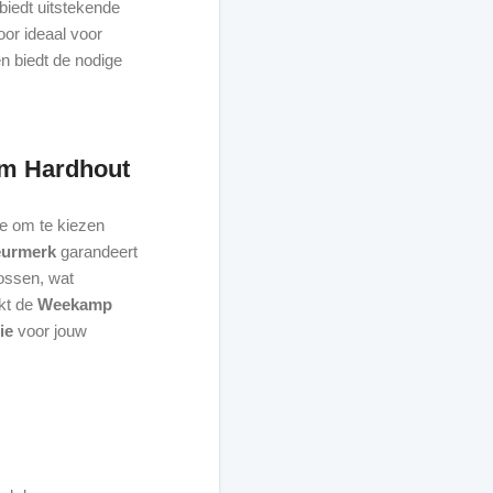
biedt uitstekende
or ideaal voor
n biedt de nodige
um Hardhout
e om te kiezen
urmerk
garandeert
bossen, wat
kt de
Weekamp
ie
voor jouw