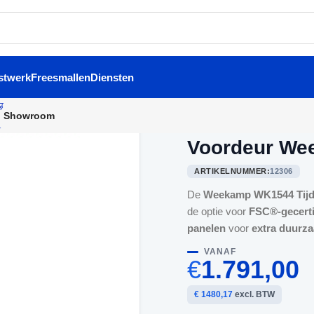
stwerk
Freesmallen
Diensten
Showroom
Home
/
Voordeuren
/
Voordeu
Voordeur We
ARTIKELNUMMER:
12306
De
Weekamp WK1544 Tijd
de optie voor
FSC®-gecert
panelen
voor
extra duurz
VANAF
€
1.791,00
€ 1480,17
excl. BTW