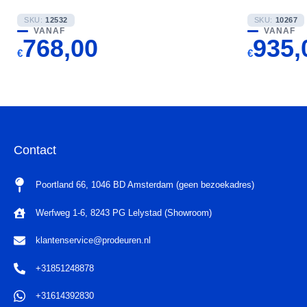
SKU:
12532
SKU:
10267
VANAF
VANAF
768,00
935,
€
€
Contact
Poortland 66, 1046 BD Amsterdam (geen bezoekadres)
Werfweg 1-6, 8243 PG Lelystad (Showroom)
klantenservice@prodeuren.nl
+31851248878
+31614392830